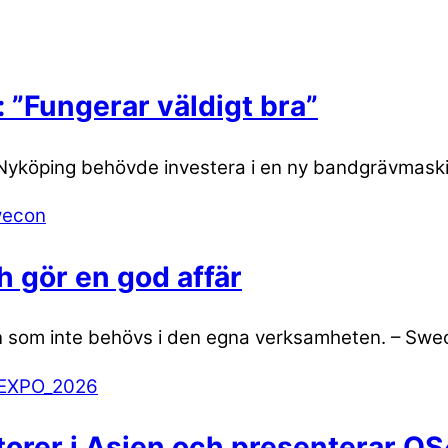
: ”Fungerar väldigt bra”
yköping behövde investera i en ny bandgrävmaskin
h gör en god affär
som inte behövs i den egna verksamheten. – Swec
atorer i Asien och presenterar OS