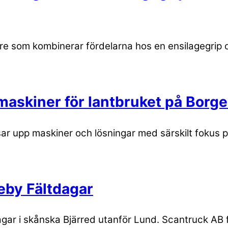
re som kombinerar fördelarna hos en ensilagegrip oc
askiner för lantbruket på Borg
upp maskiner och lösningar med särskilt fokus på el
eby Fältdagar
gar i skånska Bjärred utanför Lund. Scantruck AB fi