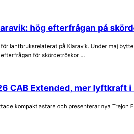
aravik: hög efterfrågan på skör
ör lantbruksrelaterat på Klaravik. Under maj bytte 
s efterfrågan för skördetröskor ...
126 CAB Extended, mer lyftkraft i
ttade kompaktlastare och presenterar nya Trejon Fl