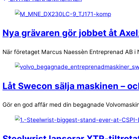
Nya grävaren gör jobbet åt Axel
När företaget Marcus Naessèn Entreprenad AB i N
Låt Swecon sälja maskinen – oc
Gör en god affär med din begagnade Volvomaskin 
Steelwrist lanserar XTR-tiltrot