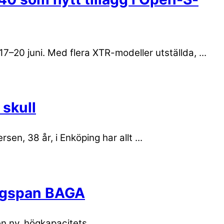
7–20 juni. Med flera XTR-modeller utställda, ...
 skull
en, 38 år, i Enköping har allt ...
ingspan BAGA
n ny, högkapacitets ...