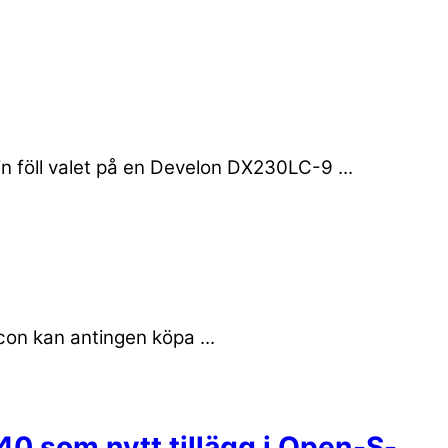
 föll valet på en Develon DX230LC-9 ...
on kan antingen köpa ...
40 som nytt tillägg i Open-S-