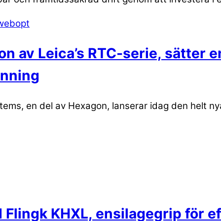
n av Leica’s RTC-serie, sätter 
anning
ems, en del av Hexagon, lanserar idag den helt nya
Flingk KHXL, ensilagegrip för ef