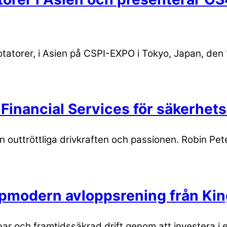
otatorer, i Asien på CSPI-EXPO i Tokyo, Japan, den 1
Financial Services för säkerhets
uttröttliga drivkraften och passionen. Robin Peters
oppmodern avloppsrening från K
ar och framtidssäkrad drift genom att investera i e