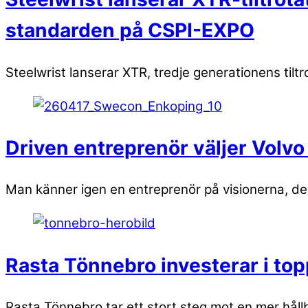
standarden på CSPI-EXPO
Steelwrist lanserar XTR, tredje generationens tiltr
Driven entreprenör väljer Volvo 
Man känner igen en entreprenör på visionerna, den o
Rasta Tönnebro investerar i t
Rasta Tönnebro tar ett stort steg mot en mer hållb