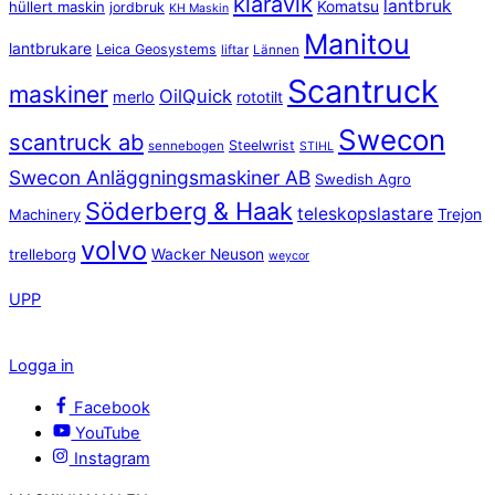
klaravik
lantbruk
hüllert maskin
Komatsu
jordbruk
KH Maskin
Manitou
lantbrukare
Leica Geosystems
liftar
Lännen
Scantruck
maskiner
OilQuick
merlo
rototilt
Swecon
scantruck ab
Steelwrist
sennebogen
STIHL
Swecon Anläggningsmaskiner AB
Swedish Agro
Söderberg & Haak
teleskopslastare
Machinery
Trejon
volvo
trelleborg
Wacker Neuson
weycor
UPP
Logga in
Facebook
YouTube
Instagram