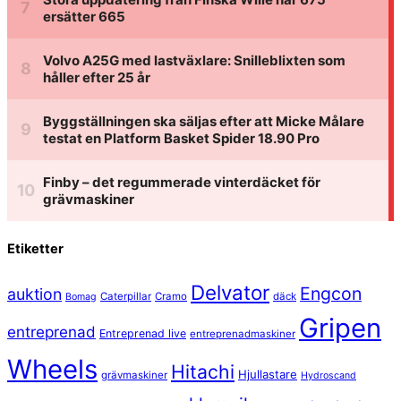
Etiketter
Delvator
Engcon
auktion
Caterpillar
Cramo
däck
Bomag
Gripen
entreprenad
Entreprenad live
entreprenadmaskiner
Wheels
Hitachi
Hjullastare
grävmaskiner
Hydroscand