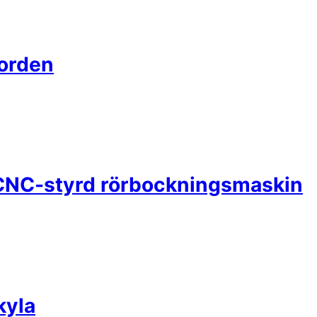
Norden
CNC-styrd rörbockningsmaskin
kyla