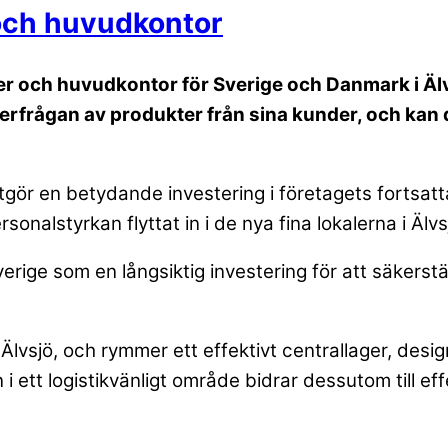
och huvudkontor
lager och huvudkontor för Sverige och Danmark i 
rfrågan av produkter från sina kunder, och kan 
gör en betydande investering i företagets fortsat
rsonalstyrkan flyttat in i de nya fina lokalerna i Älv
ige som en långsiktig investering för att säkerställa 
Älvsjö, och rymmer ett effektivt centrallager, desi
i ett logistikvänligt område bidrar dessutom till eff