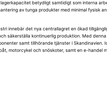
agerkapacitet betydligt samtidigt som interna arb
hantering av tunga produkter med minimal fysisk an
ustri innebär det nya centrallagret en ökad tillgän
ch säkerställa kontinuerlig produktion. Med denna
nenter samt tillhörande tjänster i Skandinavien. I
båt, motorcykel och snöskoter, samt en e-handel 