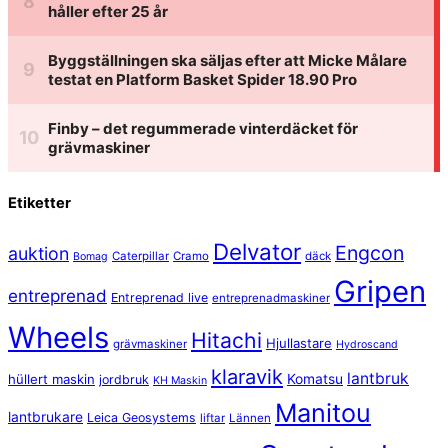
håller efter 25 år
Byggställningen ska säljas efter att Micke Målare
testat en Platform Basket Spider 18.90 Pro
Finby – det regummerade vinterdäcket för
grävmaskiner
Etiketter
Delvator
Engcon
auktion
Caterpillar
Cramo
däck
Bomag
Gripen
entreprenad
Entreprenad live
entreprenadmaskiner
Wheels
Hitachi
Hjullastare
grävmaskiner
Hydroscand
klaravik
lantbruk
hüllert maskin
Komatsu
jordbruk
KH Maskin
Manitou
lantbrukare
Leica Geosystems
liftar
Lännen