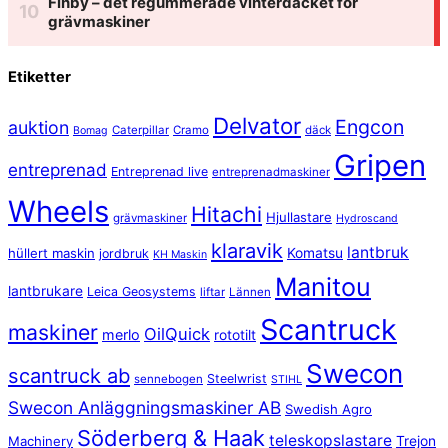
Finby – det regummerade vinterdäcket för
grävmaskiner
Etiketter
Delvator
Engcon
auktion
Caterpillar
Cramo
däck
Bomag
Gripen
entreprenad
Entreprenad live
entreprenadmaskiner
Wheels
Hitachi
Hjullastare
grävmaskiner
Hydroscand
klaravik
lantbruk
hüllert maskin
Komatsu
jordbruk
KH Maskin
Manitou
lantbrukare
Leica Geosystems
liftar
Lännen
Scantruck
maskiner
OilQuick
merlo
rototilt
Swecon
scantruck ab
Steelwrist
sennebogen
STIHL
Swecon Anläggningsmaskiner AB
Swedish Agro
Söderberg & Haak
teleskopslastare
Machinery
Trejon