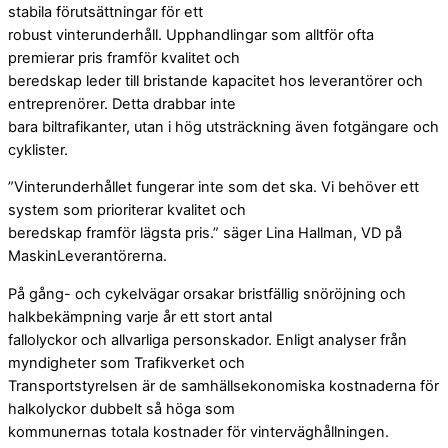
stabila förutsättningar för ett
robust vinterunderhåll. Upphandlingar som alltför ofta
premierar pris framför kvalitet och
beredskap leder till bristande kapacitet hos leverantörer och
entreprenörer. Detta drabbar inte
bara biltrafikanter, utan i hög utsträckning även fotgängare och
cyklister.
”Vinterunderhållet fungerar inte som det ska. Vi behöver ett
system som prioriterar kvalitet och
beredskap framför lägsta pris.” säger Lina Hallman, VD på
MaskinLeverantörerna.
På gång- och cykelvägar orsakar bristfällig snöröjning och
halkbekämpning varje år ett stort antal
fallolyckor och allvarliga personskador. Enligt analyser från
myndigheter som Trafikverket och
Transportstyrelsen är de samhällsekonomiska kostnaderna för
halkolyckor dubbelt så höga som
kommunernas totala kostnader för vinterväghållningen.