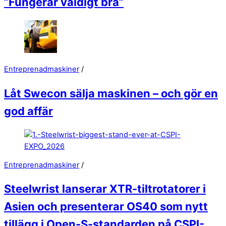
”Fungerar väldigt bra”
Entreprenadmaskiner
/
Låt Swecon sälja maskinen – och gör en
god affär
Entreprenadmaskiner
/
Steelwrist lanserar XTR-tiltrotatorer i
Asien och presenterar OS40 som nytt
tillägg i Open-S-standarden på CSPI-